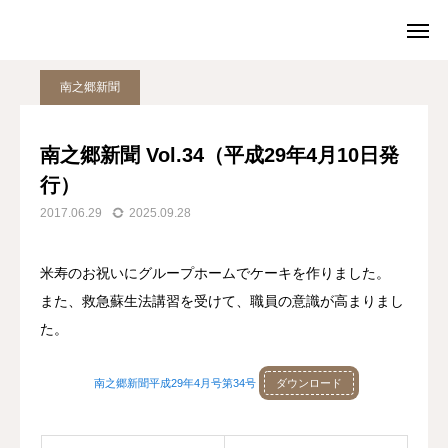
お知らせ
南之郷新聞
南之郷新聞 Vol.34（平成29年4月10日発行）
南之郷新聞
TOP
電話
南之郷新聞 Vol.34（平成29年4月10日発
行）
アクセス
問い合わせ
2017.06.29
2025.09.28
TOP
米寿のお祝いにグループホームでケーキを作りました。
施設案内
また、救急蘇生法講習を受けて、職員の意識が高まりまし
た。
お知らせ
南之郷新聞平成29年4月号第34号
ダウンロード
アクセス
お問い合わせ