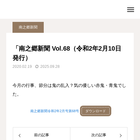
お知らせ
南之郷新聞
「南之郷新聞 Vol.68（令和2年2月10日 発行）
南之郷新聞
TOP
電話
「南之郷新聞 Vol.68（令和2年2月10日
発行）
アクセス
問い合わせ
2020.02.19
2025.09.28
TOP
今月の行事、節分は鬼の乱入？気の優しい赤鬼・青鬼でし
施設案内
た。
お知らせ
南之郷新聞令和2年2月号第68号
ダウンロード
アクセス
前の記事
次の記事
お問い合わせ